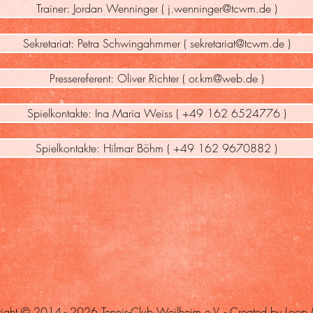
Trainer: Jordan Wenninger ( j.wenninger@tcwm.de )
Sekretariat: Petra Schwingahmmer ( sekretariat@tcwm.de )
Pressereferent: Oliver Richter ( or.km@web.de )
Spielkontakte: Ina Maria Weiss ( +49 162 6524776 )
Spielkontakte: Hilmar Böhm ( +49 162 9670882 )
ight © 2014 - 2026 Tennis-Club Weilheim e.V. -
Created by Loop