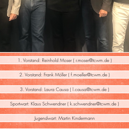
1. Vorstand: Reinhold Moser ( r.moser@tcwm.de )
2. Vorstand: Frank Möller ( f.moeller@tcwm.de )
3. Vorstand: Laura Causa ( l.causa@tcwm.de )
Sportwart: Klaus Schwendner ( k.schwendner@tcwm.de )
Jugendwart: Martin Kindermann