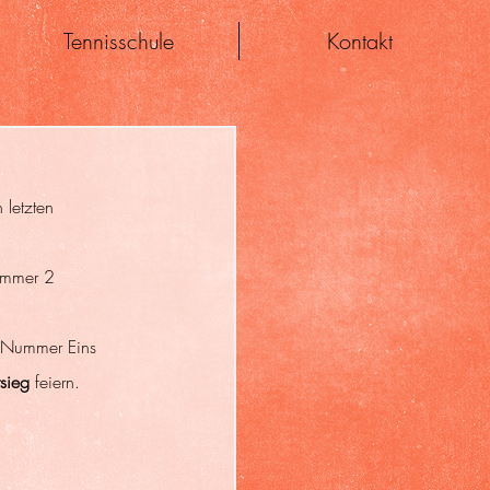
Tennisschule
Kontakt
 letzten 
ummer 2 
ie Nummer Eins 
rsieg
 feiern.  