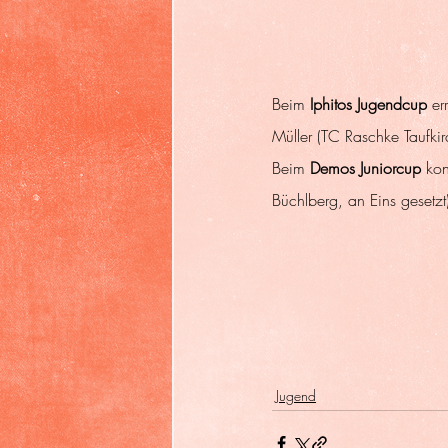
Beim 
Iphitos Jugendcup 
er
Müller (TC Raschke Taufkir
Beim 
Demos Juniorcup
 kon
Büchlberg, an Eins gesetzt)
Jugend