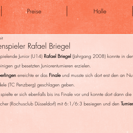
Preise
Halle
it
renspieler Rafael Briegel
pielende Junior (U14) 
Rafael Briegel
 (Jahrgang 2008) konnte in den
inigen gut besetzten Juniorenturnieren erzielen.
erlingen
 erreichte er das 
Finale
 und musste sich dort erst den an N
dele (TC Penzberg) geschlagen geben.
 spielte er sich ebenfalls bis ins Finale vor und konnte dort dann d
acher (Rochusclub Düsseldorf) mit 6:1/6:3 besiegen und den 
Turnie