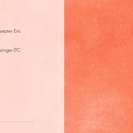
etzten Eric 
tzinger (TC 