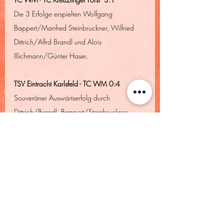
Die 3 Erfolge erspielten Wolfgang 
Bappert/Manfred Steinbruckner, Wilfried 
Dittrich/Alfrd Brandl und Alois 
Illichmann/Günter Haser.
TSV Eintracht Karlsfeld - TC WM 0:4
Souveräner Auswärtserfolg durch 
Dittrich/Brandl, Bappert/Steinbruckner, 
nochmals Dittrich/Brandl und 
Illichmann/Haser.
Oliver Richter
TCWM Pressereferent
Erwachsene