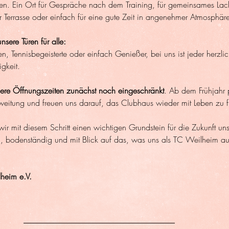
den. Ein Ort für Gespräche nach dem Training, für gemeinsames Lach
 Terrasse oder einfach für eine gute Zeit in angenehmer Atmosphär
sere Türen für alle:
, Tennisbegeisterte oder einfach Genießer, bei uns ist jeder herzli
gkeit.
sere Öffnungszeiten zunächst noch eingeschränkt
. Ab dem Frühjahr 
weitung und freuen uns darauf, das Clubhaus wieder mit Leben zu fü
ir mit diesem Schritt einen wichtigen Grundstein für die Zukunft uns
 bodenständig und mit Blick auf das, was uns als TC Weilheim a
heim e.V.