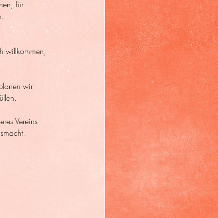
en, für 
e.
ch willkommen, 
planen wir 
llen.
eres Vereins 
usmacht.