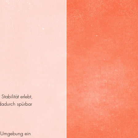
abilität erlebt, 
 dadurch spürbar 
nd Umgebung ein 