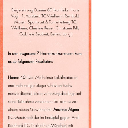
Siegerehrung Damen 60 (von links: Hans 
Vogl - 1. Vorstand TC Weilheim; Reinhold 
Moser - Sportwart & Turnierleitung TC 
Weilheim, Christine Reiser, Christiane Rill, 
Gabriele Seubert, Bettina Langl)
In den insgesamt 7 Herrenkonkurrenzen kam 
es zu folgenden Resultaten:
Herren 40
: Der Weilheimer Lokalmatador 
und mehrmalige Sieger Christian Fuchs 
musste diesmal leider verletzungsbedingt auf 
seine Teilnahme verzichten. So kam es zu 
einem neuen Gewinner mit 
Andreas Aigner
(TC Geretsried) der im Endspiel gegen Andi 
Bernhard (TC Thalkirchen München) mit 