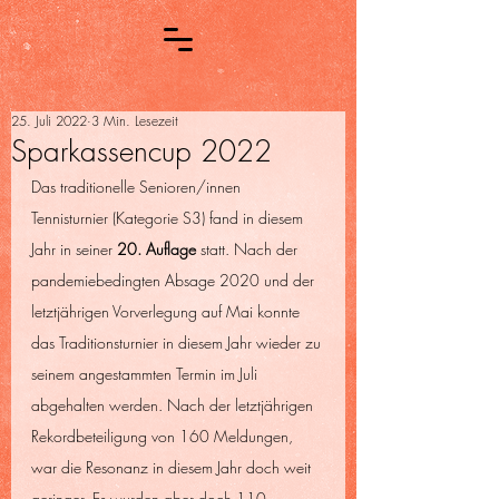
25. Juli 2022
3 Min. Lesezeit
Sparkassencup 2022
Das traditionelle Senioren/innen 
Tennisturnier (Kategorie S3) fand in diesem 
Jahr in seiner 
20. Auflage
 statt. Nach der 
pandemiebedingten Absage 2020 und der 
letztjährigen Vorverlegung auf Mai konnte 
das Traditionsturnier in diesem Jahr wieder zu 
seinem angestammten Termin im Juli 
abgehalten werden. Nach der letztjährigen 
Rekordbeteiligung von 160 Meldungen, 
war die Resonanz in diesem Jahr doch weit 
geringer. Es wurden aber doch 110 