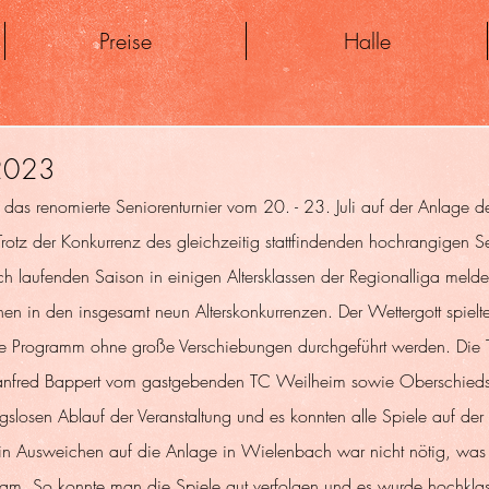
Preise
Halle
 2023
d das renomierte Seniorenturnier vom 20. - 23. Juli auf der Anlage 
rotz der Konkurrenz des gleichzeitig stattfindenden hochrangigen Sen
h laufenden Saison in einigen Altersklassen der Regionalliga melde
n in den insgesamt neun Alterskonkurrenzen. Der Wettergott spielte
 Programm ohne große Verschiebungen durchgeführt werden. Die Tur
nfred Bappert vom gastgebenden TC Weilheim sowie Oberschiedsr
ngslosen Ablauf der Veranstaltung und es konnten alle Spiele auf de
in Ausweichen auf die Anlage in Wielenbach war nicht nötig, was
am. So konnte man die Spiele gut verfolgen und es wurde hochklass