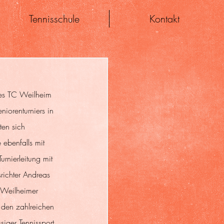
Tennisschule
Kontakt
des TC Weilheim 
iorenturniers in 
ten sich 
 ebenfalls mit 
nierleitung mit 
ichter Andreas 
r Weilheimer 
 den zahlreichen 
iger Tennissport 