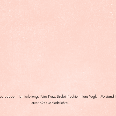
d Bappert, Turnierleitung; Petra Kurz; Liselot Prechtel; Hans Vogl, 1.Vorsta
Lauer, Oberschiedsrichter) 