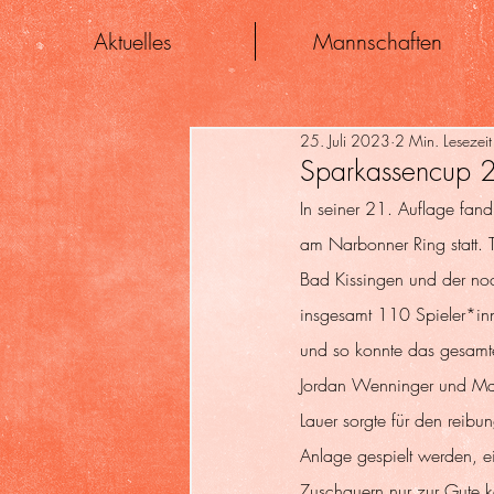
Aktuelles
Mannschaften
25. Juli 2023
2 Min. Lesezeit
Sparkassencup
In seiner 21. Auflage fan
am Narbonner Ring statt. T
Bad Kissingen und der noc
insgesamt 110 Spieler*inne
und so konnte das gesamte
Jordan Wenninger und Ma
Lauer sorgte für den reibu
Anlage gespielt werden, e
Zuschauern nur zur Gute k