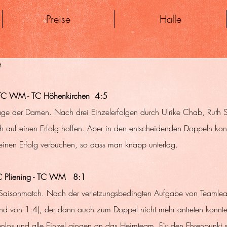
Preise
Halle
t
 TC WM - TC Höhenkirchen  4:5
ge der Damen. Nach drei Einzelerfolgen durch Ulrike Chab, Ruth S
 auf einen Erfolg hoffen. Aber in den entscheidenden Doppeln konn
 einen Erfolg verbuchen, so dass man knapp unterlag.
C Pliening - TC WM   8:1
n Saisonmatch. Nach der verletzungsbedingten Aufgabe von Teamlead
and von 1:4), der dann auch zum Doppel nicht mehr antreten konnt
nlos und alle Einzel gingen an das Heimteam. Für den Ehrenpunkt s