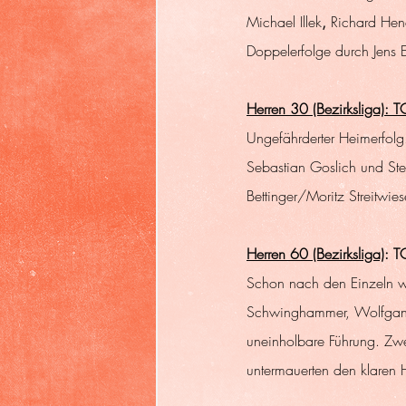
Michael Illek
, 
Richard Hend
Doppelerfolge durch Jens 
Herren 30 (Bezirksliga):
Ungefährderter Heimerfolg.
Sebastian Goslich und St
Bettinger/Moritz Streitw
Herren 60 (Bezirksliga)
: T
Schon nach den Einzeln wa
Schwinghammer, Wolfgang 
uneinholbare Führung. Zw
untermauerten den klaren 