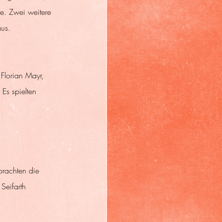
se. Zwei weitere 
us.
 Florian Mayr, 
s spielten 
rachten die 
eifarth 