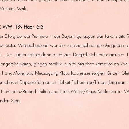
Matthias Merk.  
TC WM - TSV Haar  6:3
er Erfolg bei der Premiere in der Bayernliga gegen das favorisierte
igameister. Mitentscheidend war die verletzungsbedingte Aufgabe d
h. Der Haarer konnte dann auch zum Doppel nicht mehr antreten. D
z angereist waren, gingen somit 2 Punkte praktisch kampflos an Wei
ch Frank Möller und Neuzugang Klaus Koblenzer sorgten für den Gle
mpflosen Doppelerfolg durch Hubert Eichbichler/Hubert Jungmann
ns Eichmann/Roland Ehrlich und Frank Möller/Klaus Koblenzer an W
enden Sieg. 