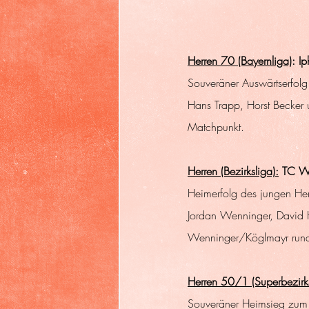
Herren 70 (Bayernliga)
: I
Souveräner Auswärtserfol
Hans Trapp, Horst Becker
Matchpunkt.
Herren (Bezirksliga):
 TC W
Heimerfolg des jungen Her
Jordan Wenninger, David H
Wenninger/Köglmayr rund
Herren 50/1 (Superbezirks
Souveräner Heimsieg zum S