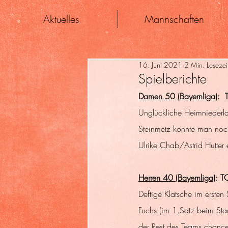
Aktuelles
Mannschaften
16. Juni 2021
2 Min. Lesezei
Spielberichte
Damen 50 (Bayernliga)
: 
Unglückliche Heimniederla
Steinmetz konnte man noch
Ulrike Chab/Astrid Hutter
Herren 40 (Bayernliga)
: T
Deftige Klatsche im erste
Fuchs (im 1.Satz beim St
der Rest des Teams chance