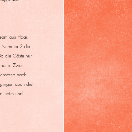
 Team aus Haar, 
er Nummer 2 der 
a die Gäste nur 
lheim. Zwei 
ichstand nach 
 gingen auch die 
eilheim und 