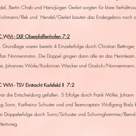
el, Bertin Chab und Hans-Jürgen Gerleit sorgten für klare Verhältnis
Eichmann/Illek und  Hendel/Gerleit bauten das Endergebnis noch a
 TC WM - DLR Oberpfaffenhofen 7:2
 Grundlage waren bereits 4 Einzelerfolge durch Christian Bettinger,
efan Nonnenmann. Die Doppel gingen dann alle an das Heimteam. E
ieser, Johannes Wörle/Korbinian Wacker und Goslich/Nonnenmann.
C WM - TSV Eintracht Karlsfeld II  7:2
r die Entscheidung gefallen. 5 Erfolge durch Frank Möller, Johann 
Sonn, Karlheinz Schuster und und Teamcaptain Wolfgang Bielz b
ei Doppelerfolge durch Sonn/Schuster und Schwinghammer/Bernd S
Heimsieg.