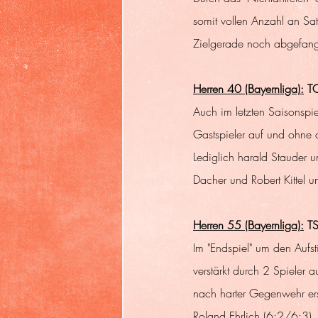
somit vollen Anzahl an Sa
Zielgerade noch abgefange
Herren 40 (Bayernliga):
 T
Auch im letzten Saisonspi
Gastspieler auf und ohne d
Lediglich harald Stauder u
Dacher und Robert Kittel u
Herren 55 (Bayernliga):
 T
Im "Endspiel" um den Aufs
verstärkt durch 2 Spieler
nach harter Gegenwehr ers
Roland Ehrlich (6:2/6:3),