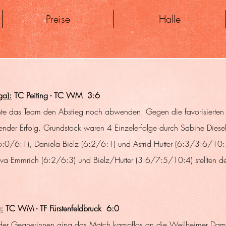
Preise
Halle
ga):
 TC Peiting - TC WM  3:6
nnte das Team den Abstieg noch abwenden. Gegen die favorisierten
tender Erfolg. Grundstock waren 4 Einzelerfolge durch Sabine Diese
 (6:0/6:1), Daniela Bielz (6:2/6:1) und Astrid Hutter (6:3/3:6/10:
Eva Emmrich (6:2/6:3) und Bielz/Hutter (3:6/7:5/10:4) stellten 
:
 TC WM - TF Fürstenfeldbruck  6:0
" der Gegnerinnen ging das Match kampflos an die Weilheimer Dam