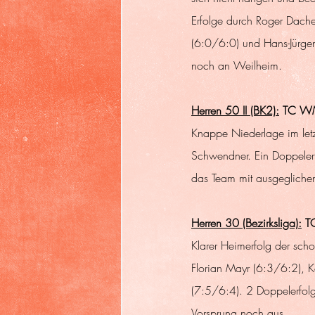
Erfolge durch Roger Dache
(6:0/6:0) und Hans-Jürgen
noch an Weilheim.
Herren 50 II (BK2):
 TC WM 
Knappe Niederlage im letz
Schwendner. Ein Doppelerf
das Team mit ausgeglichene
Herren 30 (Bezirksliga):
 T
Klarer Heimerfolg der scho
Florian Mayr (6:3/6:2), 
(7:5/6:4). 2 Doppelerfolg
Vorsprung noch aus. 