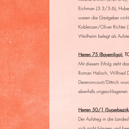
Eichman (3:3/3:6), Huber
waren die Gastgeber nich
Koblenzer/Oliver Richter (
Weilheim belegt als Aufst
Herren 75 (Bayernliga):
 T
Mit diesem Erfolg steht da
Roman Halisch, Wilfried D
Derenoncourt/Dittrich wu
ebenfalls ungeschlagenen 
Herren 50/1 (Superbezirks
Der Aufstieg in die Lande
sich nicht hängen und bee