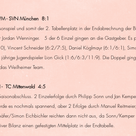
M - SVN München  8:1
aisonspiel und somit der 2. Tabellenplatz in der Endabrechnung der Be
 Jordan Wenninger.   5 der 6 Einzel gingen an die Gastgeber. Es p
, Vincent Schneider (6:2/7:5), Daniel Köglmayr (6:1/6:1), Sim
3 jährige Jugendspieler Lion Gick (1:6/6:3/11:9). Die Doppel gin
 das Weilheimer Team.
 -  TC Mittenwald  4:5
isonabschluss. 2 Einzelerfolge durch Philipp Sonn und Jan Kempe
rde es nochmals spannend, aber 2 Erfolge durch Manuel Reitmeier
häfer/Simon Eichbichler reichten dann nicht aus, da Sonn/Kemper 
iver Bilanz einen gefestigten Mittelplatz in der Endtabelle.