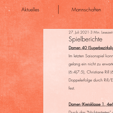
Aktuelles
Mannschaften
27. Juli 2021
3 Min. Lesezeit
Spielberichte
Damen 40 (Superbezirksli
Im letzten Saisonspiel ko
gelang ein nicht zu erwar
(6:4(7:5), Christiane Rill
Doppelerfolge durch Rill/
fest.
Damen (Kreisklasse 1, 4er)
Durch das "Nichtantreten