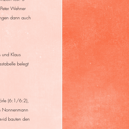
 Peter Wehner 
gingen dann auch 
s und Klaus 
stabelle belegt 
örle (6:1/6:2), 
fan Nonnenmann 
avid bauten den 