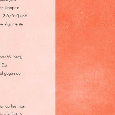
den Doppeln 
n (2:6/5:7) und 
ernligameister. 
nter Wilberg, 
 Edi 
iel gegen den 
Murnau lies man 
nzeln fest. 5 