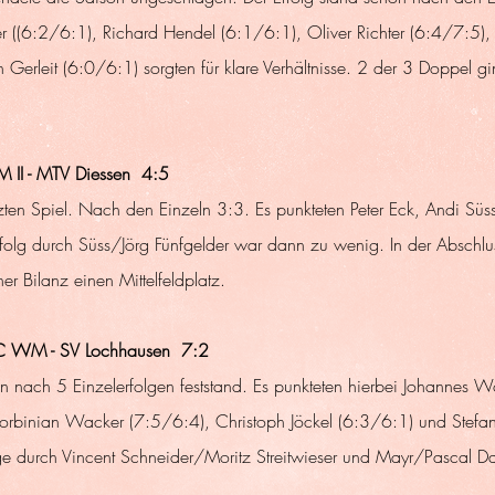
r ((6:2/6:1), Richard Hendel (6:1/6:1), Oliver Richter (6:4/7:5),
 Gerleit (6:0/6:1) sorgten für klare Verhältnisse. 2 der 3 Doppel 
II - MTV Diessen  4:5
ten Spiel. Nach den Einzeln 3:3. Es punkteten Peter Eck, Andi Süs
olg durch Süss/Jörg Fünfgelder war dann zu wenig. In der Abschlus
r Bilanz einen Mittelfeldplatz. 
C WM - SV Lochhausen  7:2
n nach 5 Einzelerfolgen feststand. Es punkteten hierbei Johannes W
Korbinian Wacker (7:5/6:4), Christoph Jöckel (6:3/6:1) und Ste
e durch Vincent Schneider/Moritz Streitwieser und Mayr/Pascal D