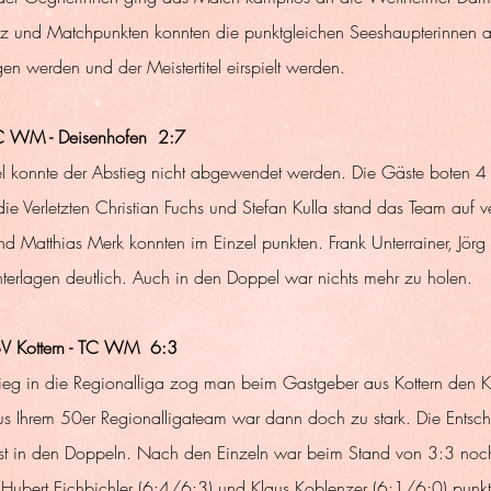
tz und Matchpunkten konnten die punktgleichen Seeshaupterinnen a
n werden und der Meistertitel eirspielt werden.
C WM - Deisenhofen  2:7
el konnte der Abstieg nicht abgewendet werden. Die Gäste boten 4 
ie Verletzten Christian Fuchs und Stefan Kulla stand das Team auf v
nd Matthias Merk konnten im Einzel punkten. Frank Unterrainer, Jörg
nterlagen deutlich. Auch in den Doppel war nichts mehr zu holen. 
SV Kottern - TC WM  6:3
tieg in die Regionalliga zog man beim Gastgeber aus Kottern den Kü
 aus Ihrem 50er Regionalligateam war dann doch zu stark. Die Entsch
t in den Doppeln. Nach den Einzeln war beim Stand von 3:3 noch 
 Hubert Eichbichler (6:4/6:3) und Klaus Koblenzer (6:1/6:0) punkte