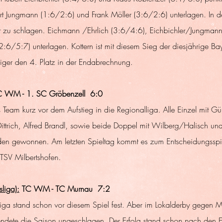
t Jungmann (1:6/2:6) und Frank Möller (3:6/2:6) unterlagen. In 
t zu schlagen. Eichmann /Ehrlich (3:6/4:6), Eichbichler/Jungman
2:6/5:7) unterlagen. Kottern ist mit diesem Sieg der diesjährige Bay
eiger den 4. Platz in der Endabrechnung.  
C WM - 1. SC Gröbenzell  6:0
s Team kurz vor dem Aufstieg in die Regionalliga. Alle Einzel mit Gü
ittrich, Alfred Brandl, sowie beide Doppel mit Wilberg/Halisch und
rden gewonnen. Am letzten Spieltag kommt es zum Entscheidungssp
TSV Milbertshofen.
liga):
 TC WM - TC Murnau  7:2
sliga stand schon vor diesem Spiel fest. Aber im Lokalderby gegen 
ndete die Saison ungeschlagen. Der Erfolg stand schon nach den Ei