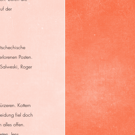
uf der 
tschechische 
erlorenen Posten. 
 Salweski, Roger 
rzeren. Kottern 
eidung fiel doch 
alles offen. 
ten. Jens 