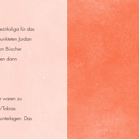
zirksliga für das 
unkteten Jordan 
on Büscher 
gen dann 
r waren zu 
/Tobias 
unterlagen. Das 