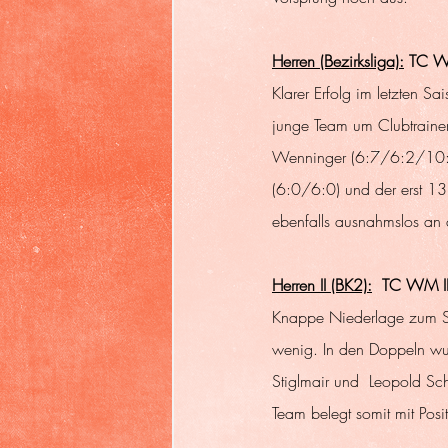
Herren (Bezirksliga):
 TC W
Klarer Erfolg im letzten S
junge Team um Clubtrainer
Wenninger (6:7/6:2/10:0)
(6:0/6:0) und der erst 1
ebenfalls ausnahmslos an
Herren II (BK2):
  TC WM II
Knappe Niederlage zum Sa
wenig. In den Doppeln wu
Stiglmair und  Leopold Sc
Team belegt somit mit Posit