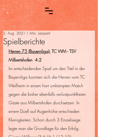
2. Aug. 2021
1 Min. Lesezeit
Spielberichte
Herren 75 (Bayernliga):
 TC WM - TSV 
Milbertshofen  4:2
Im entscheidenden Spiel um den Titel in der 
Bayernliga konnten sich die Herren vom TC 
Weilheim in einem hart umkämpten Match 
gegen die bisher ebenfalls verlustpunktfreien 
Gäste aus Milbertshofen durchsetzen. In 
einem Duell auf Augenhöhe entschieden 
Kleinigkeiten. Schon durch 3 Einzelsiege 
legte man die Grundlage für den Erfolg. 
Günter Wilberg (3:6/6:1/12:10), 