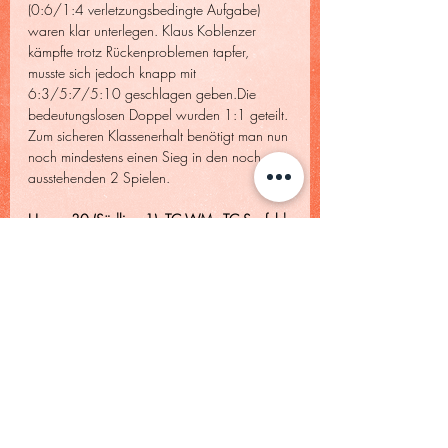
(0:6/1:4 verletzungsbedingte Aufgabe) 
waren klar unterlegen. Klaus Koblenzer 
kämpfte trotz Rückenproblemen tapfer, 
musste sich jedoch knapp mit 
6:3/5:7/5:10 geschlagen geben.Die 
bedeutungslosen Doppel wurden 1:1 geteilt. 
Zum sicheren Klassenerhalt benötigt man nun 
noch mindestens einen Sieg in den noch 
ausstehenden 2 Spielen.
Herren 30 (Südliga 1)
: TC WM - TC Seefeld 
 6:3
Das H30 Team hat es geschafft und im 
Entscheidungsduell um den Aufstieg in die 
Landesliga den bisher ebenfalls 
ungeschlagenenen Kontrahenten aus Seefeld 
bezwingen können. Verstärkt durch Jordan 
Wenninger und Simon Büscher vom 
Herrenteam, die beide Ihre Einzel gewinnen 
konnten, punkteten noch Christian Bettinger 
und Johannes Wörle in den Einzeln. In den 