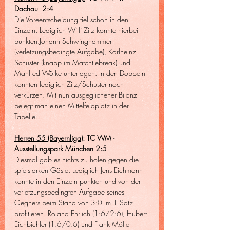
Dachau  2:4
Die Voreentscheidung fiel schon in den 
Einzeln. Lediglich Willi Zitz konnte hierbei 
punkten.Johann Schwinghammer 
(verletzungsbedingte Aufgabe), Karlheinz 
Schuster (knapp im Matchtiebreak) und 
Manfred Wölke unterlagen. In den Doppeln 
konnten lediglich Zitz/Schuster noch 
verkürzen. Mit nun ausgeglichener Bilanz 
belegt man einen Mittelfeldplatz in der 
Tabelle.
Herren 55 (Bayernliga)
: TC WM - 
Ausstellungspark München 2:5
Diesmal gab es nichts zu holen gegen die 
spielstarken Gäste. Lediglich Jens Eichmann 
konnte in den Einzeln punkten und von der 
verletzungsbedingten Aufgabe seines 
Gegners beim Stand von 3:0 im 1.Satz 
profitieren. Roland Ehrlich (1:6/2:6), Hubert 
Eichbichler (1:6/0:6) und Frank Möller 