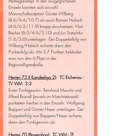
Abstiegskampf. In den ausgeglichenen 
Einzeln konnten sich sowohl 
Mannschaftscaptain Günter Wilberg 
(4:6/6:4/10:7) als auch Roman Halisch 
(4:6/6:2/11:9) knapp durchsetzen. Hort 
Becker (6:3/4:6/5:10) und Juri Satschko 
(1:6/3:6) unterlagen. Der Doppelerfolg von 
Wilberg/Halisch sicherte dann den 
Punkterfolg ab. Mit 3:7 Punkten bekleidet 
man nun den 6.Platz in der 
Regionalligatabelle.
Herren 75 II (Landesliga 2)
:  TC Eichenau - 
TV WM  3:3
Erster Punktgewinn. Reinhard Mauritz und 
Alfred Brandl (jeweils im Matchtiebreak) 
punkteten hierbei in den Einzeln. Wolfgang 
Bappert und Günter Haser unterlagen. Der 
Doppelerfolg von Bappert/Haser sicherte 
dann den Punktgewinn ab.
Herren 70 (Bayernliga):
TC WM - TF 