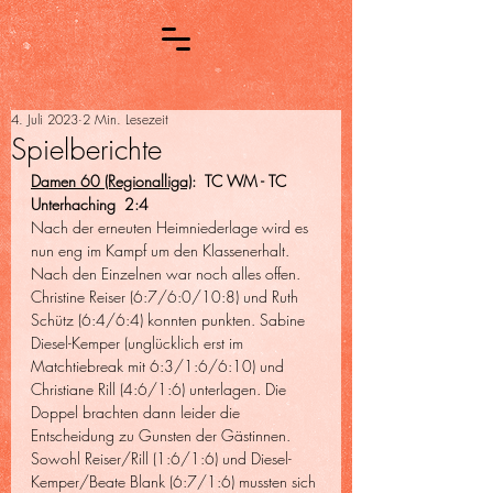
4. Juli 2023
2 Min. Lesezeit
Spielberichte
Damen 60 (Regionalliga)
:  TC WM - TC 
Unterhaching  2:4
Nach der erneuten Heimniederlage wird es 
nun eng im Kampf um den Klassenerhalt. 
Nach den Einzelnen war noch alles offen. 
Christine Reiser (6:7/6:0/10:8) und Ruth 
Schütz (6:4/6:4) konnten punkten. Sabine 
Diesel-Kemper (unglücklich erst im 
Matchtiebreak mit 6:3/1:6/6:10) und 
Christiane Rill (4:6/1:6) unterlagen. Die 
Doppel brachten dann leider die 
Entscheidung zu Gunsten der Gästinnen. 
Sowohl Reiser/Rill (1:6/1:6) und Diesel-
Kemper/Beate Blank (6:7/1:6) mussten sich 