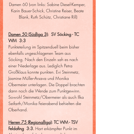
Damen 60 (von links: Sabine Diesel-Kemper, 
Karin Bauer-Schick, Christine Reiser, Beate 
Blank, Ruth Schütz, Christiane Rill)
Damen 50 (Südliga 3)
:  SV Söcking - TC 
WM  3:3
Punkteteilung im Spitzenduell beim bisher 
ebenfalls ungeschlagenen Team aus 
Söcking. Nach den Einzeln sah es nach 
einer Niederlage aus. Lediglich Petra 
Großklaus konnte punkten. Evi Steinmetz, 
Jasmine Müller-Arsava und Monika 
Obermeier unterlagen. Die Doppel brachten 
dann noch die Wende zum Punktgewinn. 
Sowohl Steinmetz/Obermeier als auch Ilka 
Seifarth/Monika Feierabend behielten die 
Oberhand. 
Herren 75 (Regionalliga)
: TC WM - TSV 
Feldafing  3:3. 
Hart erkämpfter Punkt im 