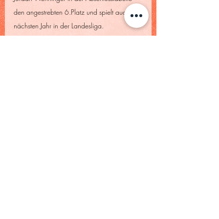
den angestrebten 6.Platz und spielt auch im 
nächsten Jahr in der Landesliga. 
Herren 60 (Landesliga 2)
: TC WM - TC 
Mering  8:1
Souveräner Heimerfolg im letzten Saisonspiel 
und somit mit nur einer unglücklichen 
Niederlage 
2. Tabellenplatz
 in der 
Abschlusstabelle der Landesliga 2. Alle 6 
Einzel mit Klaus Koblenzer, Frank Möller, 
Wolfgang Sonn, Johann Schwinghammer, 
Karlheinz Schuster und Wolfgang Bielz 
wurden gewonnen. 2 Doppelerfolge durch 
Koblenzer/Möller und Sonn/Reinhold 
Moser rundeten den klaren Erfolg ab.