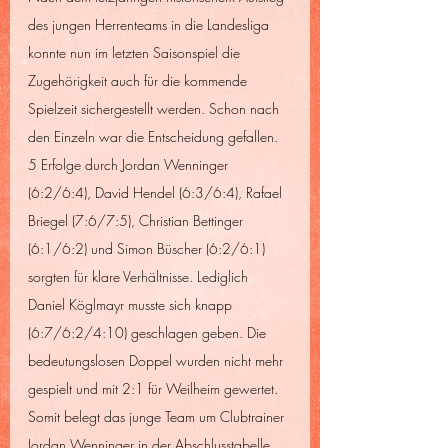
des jungen Herrenteams in die Landesliga 
konnte nun im letzten Saisonspiel die 
Zugehörigkeit auch für die kommende 
Spielzeit sichergestellt werden. Schon nach 
den Einzeln war die Entscheidung gefallen. 
5 Erfolge durch Jordan Wenninger 
(6:2/6:4), David Hendel (6:3/6:4), Rafael 
Briegel (7:6/7:5), Christian Bettinger 
(6:1/6:2) und Simon Büscher (6:2/6:1) 
sorgten für klare Verhältnisse. Lediglich 
Daniel Köglmayr musste sich knapp 
(6:7/6:2/4:10) geschlagen geben. Die 
bedeutungslosen Doppel wurden nicht mehr 
gespielt und mit 2:1 für Weilheim gewertet. 
Somit belegt das junge Team um Clubtrainer 
Jordan Wenninger in der Abschlusstabelle 