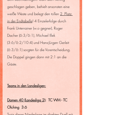
geschlagen geben, behielt ansonsten eine 
weiße Weste und belegt den tollen 
2. Platz 
in der Endtabelle
! 4 Einzelerfolge durch 
Frank Unterrainer (w.o gegner), Roger 
Dacher (6:3/6:1), Michael Illek 
(3:6/6:2/10:4) und Hans-Jürgen Gerleit 
(6:3/6:1) sorgten für die Vorentscheidung. 
Die Doppel gingen dann mit 2:1 an die 
Gäste.
Teams in den Landesligen:
Damen 40 (Landesliga 2)
:  TC WM - TC 
Olching  3:6
Trotz dieser Niederlage im direkten Duell mit 