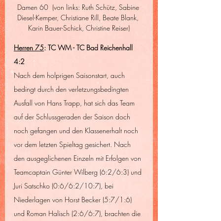
Damen 60  (von links: Ruth Schütz, Sabine 
Diesel-Kemper, Christiane Rill, Beate Blank, 
Karin Bauer-Schick, Christine Reiser)
Herren 75
: TC WM - TC Bad Reichenhall  
4:2
Nach dem holprigen Saisonstart, auch 
bedingt durch den verletzungsbedingten 
Ausfall von Hans Trapp, hat sich das Team 
auf der Schlussgeraden der Saison doch 
noch gefangen und den Klassenerhalt noch 
vor dem letzten Spieltag gesichert. Nach 
den ausgeglichenen Einzeln mit Erfolgen von 
Teamcaptain Günter Wilberg (6:2/6:3) und 
Juri Satschko (0:6/6:2/10:7), bei 
Niederlagen von Horst Becker (5:7/1:6) 
und Roman Halisch (2:6/6:7), brachten die 