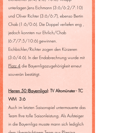
unterlagen Jens Eichmann (3:6/6:2/7:10) 
und Oliver Richter (3:6/6:7), ebenso Bertin 
Chab (1:6/0:6). Die Doppel verliefen eng , 
jedoch konnten nur Ehrlich/Chab 
(6:7/7:5/10:6) gewinnen. 
Eichbichler/Richter zogen den Kürzeren 
(3:6/4:6). In der Endabrechnung wurde mit 
Platz 4
 die Bayernligazugehörigkeit erneut 
souverän bestätigt. 
Herren 50 (Bayernliga)
: TV Altomünster - TC 
WM  3:6
Auch im letzten Saisonspiel untermauerte das 
Team Ihre tolle Saisonleistung. Als Aufsteiger 
in die Bayernliga musste mann sich lediglich 
dem übermächtigem Team aus Pliening 