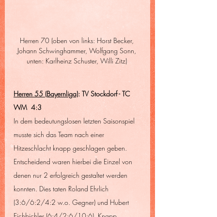
Herren 70 (oben von links: Horst Becker, 
Johann Schwinghammer, Wolfgang Sonn, 
unten: Karlheinz Schuster, Willi Zitz) 
Herren 55 (Bayernliga)
: TV Stockdorf - TC 
WM  4:3
In dem bedeutungslosen letzten Saisonspiel 
musste sich das Team nach einer 
Hitzeschlacht knapp geschlagen geben. 
Entscheidend waren hierbei die Einzel von 
denen nur 2 erfolgreich gestaltet werden 
konnten. Dies taten Roland Ehrlich 
(3:6/6:2/4:2 w.o. Gegner) und Hubert 
Eichbichler (6:4/2:6/10:6). Knapp 