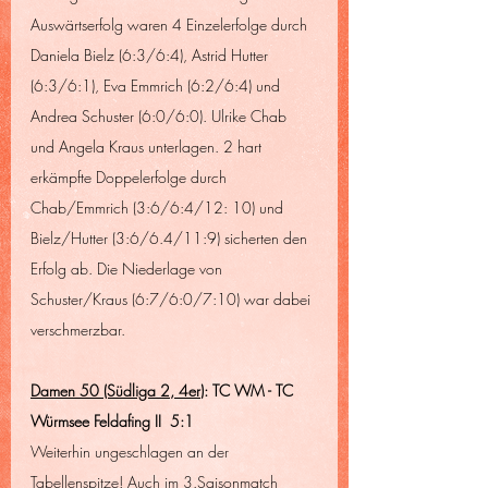
Auswärtserfolg waren 4 Einzelerfolge durch 
Daniela Bielz (6:3/6:4), Astrid Hutter 
(6:3/6:1), Eva Emmrich (6:2/6:4) und 
Andrea Schuster (6:0/6:0). Ulrike Chab 
und Angela Kraus unterlagen. 2 hart 
erkämpfte Doppelerfolge durch 
Chab/Emmrich (3:6/6:4/12: 10) und 
Bielz/Hutter (3:6/6.4/11:9) sicherten den 
Erfolg ab. Die Niederlage von 
Schuster/Kraus (6:7/6:0/7:10) war dabei 
verschmerzbar.
Damen 50 (Südliga 2, 4er
): TC WM - TC 
Würmsee Feldafing II  5:1
Weiterhin ungeschlagen an der 
Tabellenspitze! Auch im 3.Saisonmatch 