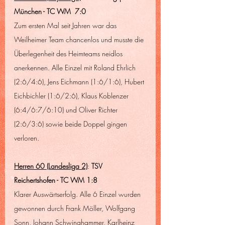
München - TC WM  7:0
Zum ersten Mal seit Jahren war das 
Weilheimer Team chancenlos und musste die 
Überlegenheit des Heimteams neidlos 
anerkennen. Alle Einzel mit Roland Ehrlich 
(2:6/4:6), Jens Eichmann (1:6/1:6), Hubert 
Eichbichler (1:6/2:6), Klaus Koblenzer 
(6:4/6:7/6:10) und Oliver Richter 
(2:6/3:6) sowie beide Doppel gingen 
verloren. 
Herren 60 (Landesliga 2)
: 
TSV 
Reichertshofen - TC WM 1:8
Klarer Auswärtserfolg. Alle 6 Einzel wurden 
gewonnen durch Frank Möller, Wolfgang 
Sonn, Johann Schwinghammer, Karlheinz 