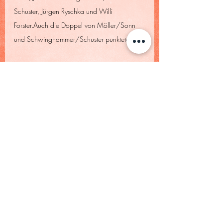
Schuster, Jürgen Ryschka und Willi 
Forster.Auch die Doppel von Möller/Sonn 
und Schwinghammer/Schuster punkteten. 
Herren 30 (Südliga 1)
: TC WM - Siemens 
TC München 3:6
Erste Saisonniederlage. Lediglich 2 
Einzelerfolge durch Christoph Jöckel und 
Stefan Nonnenmann bei Niederlagen von 
Christian Bettinger, Johannes Wörle, Rainer 
Mattusch und Sebastian Eichhorn waren zu 
wenig um in den Doppel noch die Wende 
herbeizuführen. So konnten nur noch 
Bettinger/Nonnenmann punkten.
Herren 50(2) (Südliga 3)
: TC Inning -TC WM 