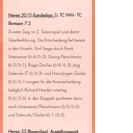
Herren 50 (1) (Landesliga 1)
: 
TC WM - TC 
Illertissen 7:2
Zweiter Sieg im 2. Saisonspiel und damit 
Tabellenführung. Die Entscheidung fiel bereits 
in den Einzeln. Fünf Siege durch Frank 
Unterrainer (6:4/6:3), Georg Fleischmann 
(6:3/6:1), Roger Dacher (6:4/6:3), Jörg 
Salewski (7:6/6:3)  und Hans-Jürgen Gerleit 
(6:0/6:1) sorgten für die Vorentscheidung. 
Lediglich Richard Hendel unterlag 
(0:6/2:6). In den Doppeln punkteten dann 
noch Unterrainer/Fleischmann (6:0/6:0) 
und Salewski/Gerleit (6:1/6:2).
Herren 55 (Bayernliga)
: 
Ausstellungspark 