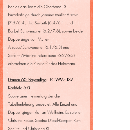
behielt das Team die Oberhand. 3 
Einzelerfolge durch Jasmine Müller-Arsava 
(7:5/6:4), Ilka Seifarth (6:4/6:1) und 
Bärbel Schwendner (6:2/7:6), sowie beide 
Doppelsiege von Müller-
Arsava/Schwendner (6:1/6:3) und 
Seifarth/Martina Feierabend (6:2/6:3) 
erbrachten die Punkte für das Heimteam. 
Damen 60 (Bayernliga)
: 
TC WM - TSV 
Karlsfeld 6:0
Souveräner Heimerfolg der die 
Tabellenführung bedeutet. Alle Einzel und 
Doppel gingen klar an Weilheim. Es spielten: 
Christine Reiser, Sabine Diesel-Kemper, Ruth 
Schütz und Christiane Rill.