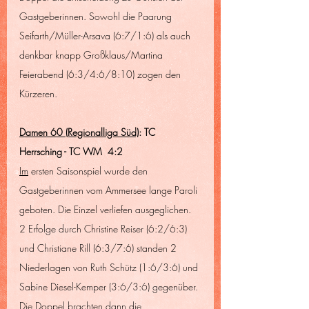
Gastgeberinnen. Sowohl die Paarung 
Seifarth/Müller-Arsava (6:7/1:6) als auch 
denkbar knapp Großklaus/Martina 
Feierabend (6:3/4:6/8:10) zogen den 
Kürzeren.
Damen 60 (Regionalliga Süd)
: TC 
Herrsching - TC WM  4:
2
Im
 ersten Saisonspiel wurde den 
Gastgeberinnen vom Ammersee lange Paroli 
geboten. Die Einzel verliefen ausgeglichen. 
2 Erfolge durch Christine Reiser (6:2/6:3) 
und Christiane Rill (6:3/7:6) standen 2 
Niederlagen von Ruth Schütz (1:6/3:6) und 
Sabine Diesel-Kemper (3:6/3:6) gegenüber. 
Die Doppel brachten dann die 