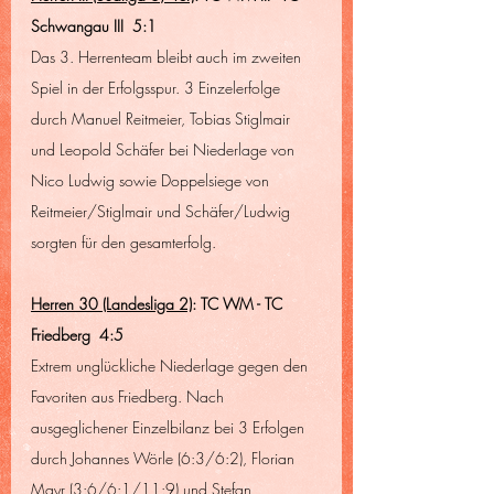
Schwangau III  5:1
Das 3. Herrenteam bleibt auch im zweiten 
Spiel in der Erfolgsspur. 3 Einzelerfolge 
durch Manuel Reitmeier, Tobias Stiglmair 
und Leopold Schäfer bei Niederlage von 
Nico Ludwig sowie Doppelsiege von 
Reitmeier/Stiglmair und Schäfer/Ludwig 
sorgten für den gesamterfolg.
Herren 30 (Landesliga 2)
: TC WM - TC 
Friedberg  4:5
Extrem unglückliche Niederlage gegen den 
Favoriten aus Friedberg. Nach 
ausgeglichener Einzelbilanz bei 3 Erfolgen 
durch Johannes Wörle (6:3/6:2), Florian 
Mayr (3:6/6:1/11:9) und Stefan 