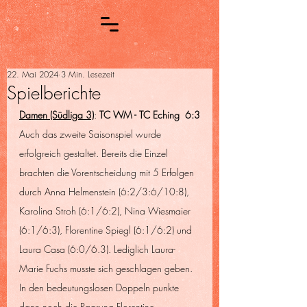
22. Mai 2024
3 Min. Lesezeit
Spielberichte
Damen (Südliga 3)
: 
TC WM - TC Eching  6:3
Auch das zweite Saisonspiel wurde 
erfolgreich gestaltet. Bereits die Einzel 
brachten die Vorentscheidung mit 5 Erfolgen 
durch Anna Helmenstein (6:2/3:6/10:8), 
Karolina Stroh (6:1/6:2), Nina Wiesmaier 
(6:1/6:3), Florentine Spiegl (6:1/6:2) und 
Laura Casa (6:0/6.3). Lediglich Laura-
Marie Fuchs musste sich geschlagen geben. 
In den bedeutungslosen Doppeln punkte 
dann noch die Paarung Florentine 