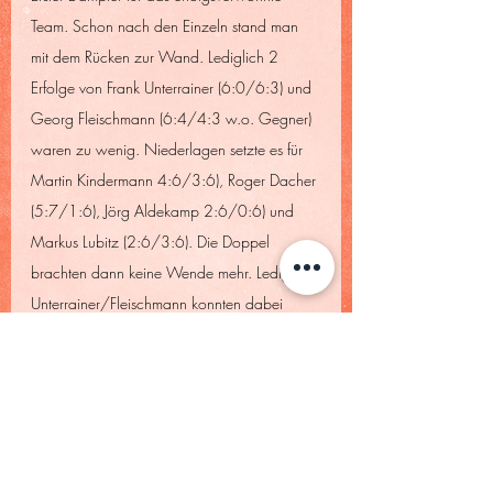
Team. Schon nach den Einzeln stand man 
mit dem Rücken zur Wand. Lediglich 2 
Erfolge von Frank Unterrainer (6:0/6:3) und 
Georg Fleischmann (6:4/4:3 w.o. Gegner) 
waren zu wenig. Niederlagen setzte es für 
Martin Kindermann 4:6/3:6), Roger Dacher 
(5:7/1:6), Jörg Aldekamp 2:6/0:6) und 
Markus Lubitz (2:6/3:6). Die Doppel 
brachten dann keine Wende mehr. Lediglich 
Unterrainer/Fleischmann konnten dabei 
noch pukten. Jörg Salewski/Michael Illek 
und Kindermann/Lubitz unterlagen.
Herren 60 (Regionalliga)
: TC WM - TSV 
Altenfurt  2:7
Diesmal ohne Chance gegen den 