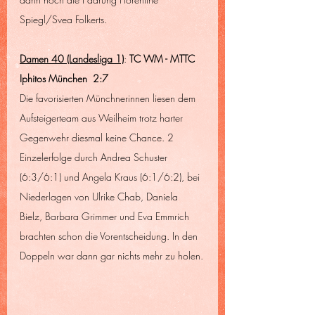
Spiegl/Svea Folkerts.
Damen 40 (Landesliga 1)
: 
TC WM - MTTC 
Iphitos München  2:7
Die favorisierten Münchnerinnen liesen dem 
Aufsteigerteam aus Weilheim trotz harter 
Gegenwehr diesmal keine Chance. 2 
Einzelerfolge durch Andrea Schuster 
(6:3/6:1) und Angela Kraus (6:1/6:2), bei 
Niederlagen von Ulrike Chab, Daniela 
Bielz, Barbara Grimmer und Eva Emmrich 
brachten schon die Vorentscheidung. In den 
Doppeln war dann gar nichts mehr zu holen.