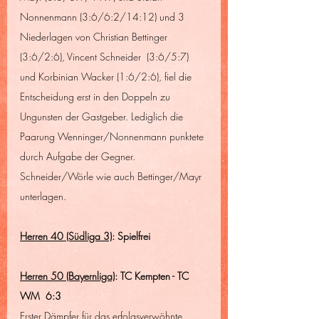
Nonnenmann (3:6/6:2/14:12) und 3 
Niederlagen von Christian Bettinger 
(3:6/2:6), Vincent Schneider  (3:6/5:7) 
und Korbinian Wacker (1:6/2:6), fiel die 
Entscheidung erst in den Doppeln zu 
Ungunsten der Gastgeber. Lediglich die 
Paarung Wenninger/Nonnenmann punktete 
durch Aufgabe der Gegner. 
Schneider/Wörle wie auch Bettinger/Mayr 
unterlagen.
Herren 40 (Südliga 3)
: Spielfrei
Herren 50 (Bayernliga)
: TC Kempten - TC 
WM  6:3
Erster Dämpfer für das erfolgsverwöhnte 