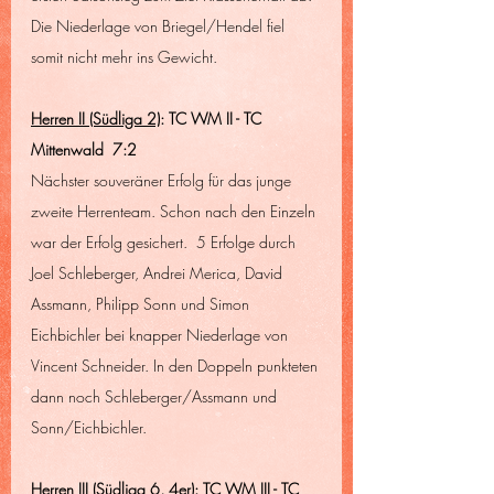
Die Niederlage von Briegel/Hendel fiel 
somit nicht mehr ins Gewicht.
Herren II (Südliga 2)
: TC WM II - TC 
Mittenwald  7:2
Nächster souveräner Erfolg für das junge 
zweite Herrenteam. Schon nach den Einzeln 
war der Erfolg gesichert.  5 Erfolge durch 
Joel Schleberger, Andrei Merica, David 
Assmann, Philipp Sonn und Simon 
Eichbichler bei knapper Niederlage von 
Vincent Schneider. In den Doppeln punkteten 
dann noch Schleberger/Assmann und 
Sonn/Eichbichler.
Herren III (Südliga 6, 4er)
: TC WM III - TC 