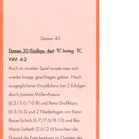
 Damen 40
Damen 50 (Südliga, 4er)
: 
TC Inning
 - 
TC 
WM  4:2
Auch im zweiten Spiel musste man sich 
wieder knapp geschlagen geben. Nach 
ausgeglichener Einzelbilanz bei 2 Erfolgen 
durch Jasmine Müller-Arsava 
(6:2/3:6/10:8) und Petra Großklaus 
(6:3/6:3) und 2 Niederlagen von Karin 
Bauer-Schick (6:7/7:6/8:10) und Ilka 
Maria Seifarth (2:6/2:6) brachten die 
Doppel die Entscheidung zu Gunsten der 