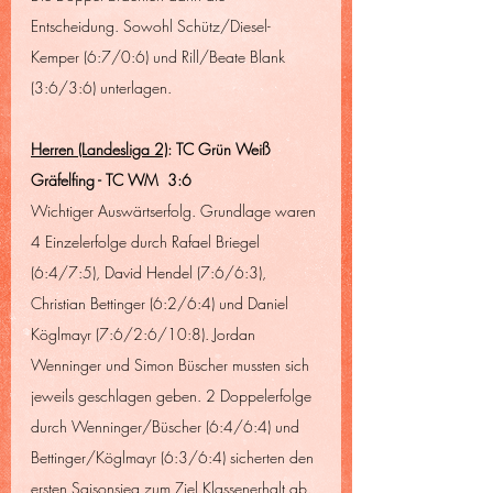
Entscheidung. Sowohl Schütz/Diesel-
Kemper (6:7/0:6) und Rill/Beate Blank 
(3:6/3:6) unterlagen.
Herren (Landesliga 2)
: TC Grün Weiß 
Gräfelfing - TC WM  3:6
Wichtiger Auswärtserfolg. Grundlage waren 
4 Einzelerfolge durch Rafael Briegel 
(6:4/7:5), David Hendel (7:6/6:3), 
Christian Bettinger (6:2/6:4) und Daniel 
Köglmayr (7:6/2:6/10:8). Jordan 
Wenninger und Simon Büscher mussten sich 
jeweils geschlagen geben. 2 Doppelerfolge 
durch Wenninger/Büscher (6:4/6:4) und 
Bettinger/Köglmayr (6:3/6:4) sicherten den 
ersten Saisonsieg zum Ziel Klassenerhalt ab. 