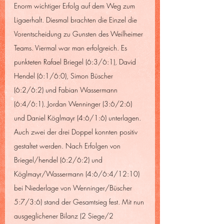
Enorm wichtiger Erfolg auf dem Weg zum 
Ligaerhalt. Diesmal brachten die Einzel die 
Vorentscheidung zu Gunsten des Weilheimer 
Teams. Viermal war man erfolgreich. Es 
punkteten Rafael Briegel (6:3/6:1), David 
Hendel (6:1/6:0), Simon Büscher 
(6:2/6:2) und Fabian Wassermann 
(6:4/6:1). Jordan Wenninger (3:6/2:6) 
und Daniel Köglmayr (4:6/1:6) unterlagen. 
Auch zwei der drei Doppel konnten positiv 
gestaltet werden. Nach Erfolgen von 
Briegel/hendel (6:2/6:2) und 
Köglmayr/Wassermann (4:6/6:4/12:10) 
bei Niederlage von Wenninger/Büscher 
5:7/3:6) stand der Gesamtsieg fest. Mit nun 
ausgeglichener Bilanz (2 Siege/2 