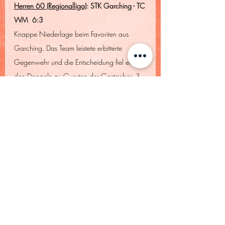
Herren 60 (Regionalliga)
: STK Garching - TC 
WM  6:3
Knappe Niederlage beim Favoriten aus 
Garching. Das Team leistete erbitterte 
Gegenwehr und die Entscheidung fiel erst in 
den Doppeln zu Gunsten der Gastgeber. 3 
Einzelerfolge durch Klaus Koblenzer 
(6:2/4:6/10:6), Andreas Keller 
(6:4/4:6/10:4) und Hubert Jungmann 
(7:5/1:6/13:11) standen 3 Niederlagen 
von Jens Eichmann (2:6/3:6), Frank Möller 
(2:6/2:6) und Hubert Eichbichler (0:6/4:6) 
gegenüber. In den Doppeln war das Glück 
und Können diesmal auf der Seite der 
Gastgeber. Eichmann/Keller (6:7/4:6), 
Eichbichler/Koblenzer (2:6/6:2/7:10) und 