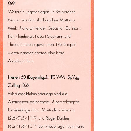
0:9
Weiterhin ungeschlagen. In Souveräner 
Manier wurden alle Einzel mit Matthias 
Merk, Richard Hendel, Sebastian Eichhorn, 
Ron Kleinheyer, Robert Stegnann und 
Thomas Schelle gewonnen. Die Doppel 
waren danach ebenso eine klare 
Angelegenheit.
Herren 50 (Bayernliga)
:  TC WM - SpVgg 
Zolling  3:6
Mit dieser Heimniederlage sind die 
Aufstiegsträume beendet. 2 hart erkämpfte 
Einzelerfolge durch Martin Kindermann 
(2:6/7:5/11:9) und Roger Dacher 
(6:2/1:6/10:7) bei Niederlagen von Frank 