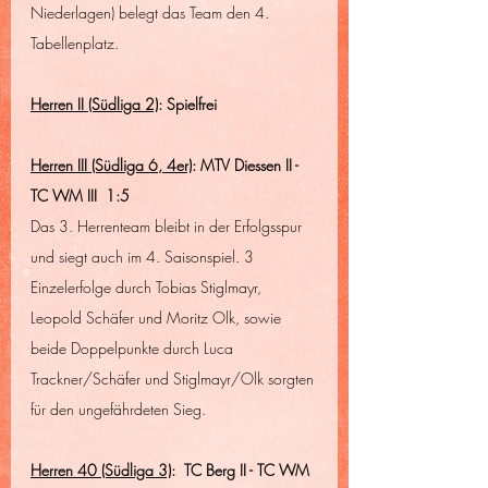
Niederlagen) belegt das Team den 4. 
Tabellenplatz.
Herren II (Südliga 2)
: Spielfrei
Herren III (Südliga 6, 4er)
: MTV Diessen II - 
TC WM III  1:5
Das 3. Herrenteam bleibt in der Erfolgsspur 
und siegt auch im 4. Saisonspiel. 3 
Einzelerfolge durch Tobias Stiglmayr, 
Leopold Schäfer und Moritz Olk, sowie 
beide Doppelpunkte durch Luca 
Trackner/Schäfer und Stiglmayr/Olk sorgten 
für den ungefährdeten Sieg.
Herren 40 (Südliga 3)
:  TC Berg II - TC WM  