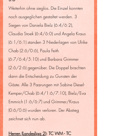
Weiterhin ohne sieglos. Die Einzel konnten 
noch ausgeglichen gestaltet werden. 3 
Siegen von Daniela Bielz (6:4/6:2), 
Claudia Stoek (6:4/6:0) und Angela Kraus 
(6:1/6:1) standen 3 Niederlagen von Ulrike 
Chab (2:6/0:6), Paula Feith 
(6:7/6:4/5:10) und Barbara Grimmer 
(2:6/2:6) gegenüber. Die Doppel brachten 
dann die Entscheidung zu Gunsten der 
Gäste. Alle 3 Paarungen mit Sabine Diesel-
Kemper/Chab (6:4/1:6/7:10), Bielz/Eva 
Emmrich (1:6/6:7) und Grimmer/Kraus 
(0:6/0:6) wurden verloren. Der Abstieg 
zeichnet sich nun ab.
Herren (Landesliga 2
): TC WM - TC 