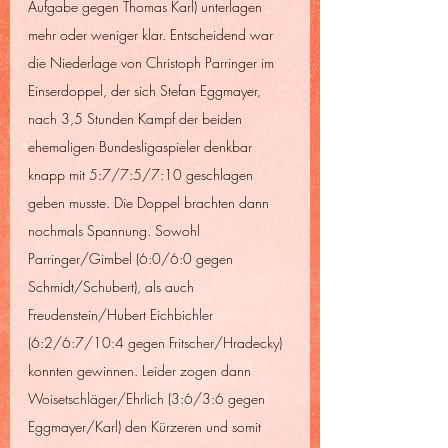
Aufgabe gegen Thomas Karl) unterlagen 
mehr oder weniger klar. Entscheidend war 
die Niederlage von Christoph Parringer im 
Einserdoppel, der sich Stefan Eggmayer, 
nach 3,5 Stunden Kampf der beiden 
ehemaligen Bundesligaspieler denkbar 
knapp mit 5:7/7:5/7:10 geschlagen 
geben musste. Die Doppel brachten dann 
nochmals Spannung. Sowohl 
Parringer/Gimbel (6:0/6:0 gegen 
Schmidt/Schubert), als auch 
Freudenstein/Hubert Eichbichler 
(6:2/6:7/10:4 gegen Fritscher/Hradecky) 
konnten gewinnen. Leider zogen dann 
Woisetschläger/Ehrlich (3:6/3:6 gegen 
Eggmayer/Karl) den Kürzeren und somit 