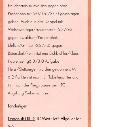
Freudenstein musste sich gegen Brad 
Properjohn mit 6:0/1:6/8:10 geschlagen 
geben. Auch alle drei Doppel mit 
Woisetschläger/Freudenstein (6:3/6:3 
gegen Ewaldsen/Properjohn), 
Ehrlich/Gimbel (6:2/7:6 gegen 
Beiersdorf/Reimnitz) und Eichbichler/Klaus 
Koblenzer (g6:3/3:0 Aufgabe 
Heiss/Stettberger) wurden gewonnen. Mit 
6:2 Punkten ist man nun Tabellendritter und 
trittt nach der Pfingstpause beim TC 
Augsburg Siebenisch an.
Landesligen:
Damen 40 (LL1):
 TC WM - TeG Allgäuer Tor 
3:6