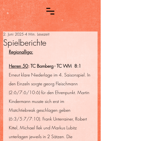
2. Juni 2025
4 Min. Lesezeit
Spielberichte
Regionalliga:
Herren 50
: TC Bamberg - TC WM  8:1
Erneut klare Niederlage im 4. Saisonspiel. In 
den Einzeln sorgte georg Fleischmann 
(2:6/7:6/10:6) für den Ehrenpunkt. Martin 
Kindermann musste sich erst im 
Matchtiebreak geschlagen geben 
(6:3/5:7/7:10). Frank Unterrainer, Robert 
Kittel, Michael Ilek und Markus Lubitz 
unterlagen jeweils in 2 Sätzen. Die 