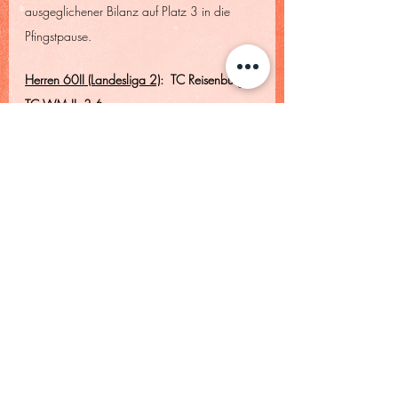
ausgeglichener Bilanz auf Platz 3 in die 
Pfingstpause.
Herren 60II (Landesliga 2)
:  TC Reisenburg - 
TC WM II  3:6
Der Bann ist endlich gebrochen. Diesmal 
konnte man die obligatorische 4:2 Führung 
nach den Einzeln auch in den Doppeln ins 
Ziel bringen. In einer wahren Hitzeschlacht 
erspielten Orazio Palermo (6:4/7:5), Bertin 
Chab (6:1/6:4), Klaus Schwendner 
(6:1/6:0) und Reinhold Moser (6:3/6:2) 
die Einzelpunkte. Oliver Richter 
(1:6/6:2/8:10) und Andi Süss 
(4:6/6:2/1:10) unterlagen knapp. In den 
Doppeln sorgten dann Richter/Süss 