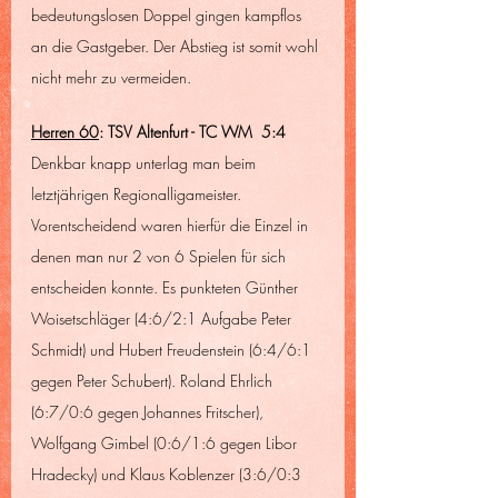
bedeutungslosen Doppel gingen kampflos 
an die Gastgeber. Der Abstieg ist somit wohl 
nicht mehr zu vermeiden.
Herren 60
: TSV Altenfurt - TC WM  5:4
Denkbar knapp unterlag man beim 
letztjährigen Regionalligameister. 
Vorentscheidend waren hierfür die Einzel in 
denen man nur 2 von 6 Spielen für sich 
entscheiden konnte. Es punkteten Günther 
Woisetschläger (4:6/2:1 Aufgabe Peter 
Schmidt) und Hubert Freudenstein (6:4/6:1 
gegen Peter Schubert). Roland Ehrlich 
(6:7/0:6 gegen Johannes Fritscher), 
Wolfgang Gimbel (0:6/1:6 gegen Libor 
Hradecky) und Klaus Koblenzer (3:6/0:3 