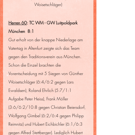
Woisetschläger)
Herren 60
: TC WM - GW Luitpoldpark 
München  8:1
Gut erholt von der knappe Niederlage am 
Vatertag in Altenfurt zeigte sich das Team 
gegen den Traditionsverein aus München. 
Schon die Einzel brachten die 
Vorentscheidung mit 5 Siegen von Günther 
Woisetschläger (6:4/6:2 gegen Lars 
Ewaldsen), Roland Ehrlich (5:7/1:1 
Aufgabe Peter Heiss), Frank Möller 
(3:6/6:2/10:8 gegen Christian Beiersdorf, 
Wolfgang Gimbel (6:2/6:4 gegen Philipp 
Reimnitz) und Hubert Eichbichler (6:1/6:3 
gegen Alfred Stettberger). Lediglich Hubert 