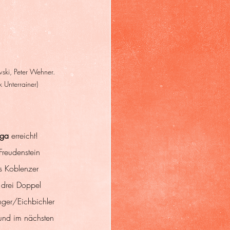
wski, Peter Wehner. 
 Unterrainer)
iga
 erreicht! 
Freudenstein 
s Koblenzer 
 drei Doppel 
nger/Eichbichler 
nd im nächsten 