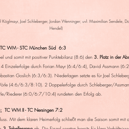
el Köglmayr, Joel Schleberger, Jordan Wenninger; uvl: Maximilian Sendele, Dan
Hendel)
 TC WM - STC München Süd  6:3
oel und somit mit positiver Punktebilanz (8:6) den 
3. Platz in der Abs
n 4 Einzelerfolge durch Forian Mayr (6:4/6:4), David Assmann (6:
bastian Goslich (6:3/6:3). Niederlagen setzte es für Joel Schleber
örle (4:6/6:3/8:10). 2 Doppelerfolge durch Schleberger/Assman
e/Riederer (6:0/6:7/10:4) rundeten den Erfolg ab.
:
  TC WM II - TC Nersingen 7:2
luss. Mit dem klaren Heimerfolg schließt man die Saison somit mit 
m 
3. Tabellenrang
 ab. Die Einzel sorgten bereits für klare Verhältniss