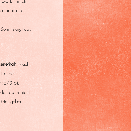
. Eva Emmrich 
te man dann 
 
omit steigt das 
senerhalt
. Nach 
 Hendel 
(4:6/3:6), 
den dann nicht 
e Gastgeber.