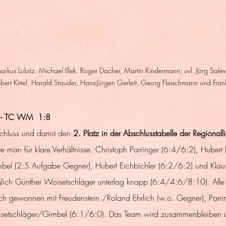
Markus Lubitz, Michael Illek, Roger Dacher, Martin Kindermann; uvl. Jörg Sale
bert Kittel, Harald Stauder, Hans-Jürgen Gerleit, Georg Fleischmann und Frank
0 - TC WM  1:8
chluss und damit den
 2. Platz in der Abschlusstabelle der Regionall
e man für klare Verhältnisse. Christoph Parringer (6:4/6:2), Hubert 
el (2:5 Aufgabe Gegner), Hubert Eichbichler (6:2/6:2) und Klau
glich Günther Woisetschläger unterlag knapp (6:4/4:6/8:10). Alle
h gewonnen mit Freudenstein /Roland Ehrlich (w.o. Gegner), Parri
etschläger/Gimbel (6:1/6:0). Das Team wird zusammenbleiben u