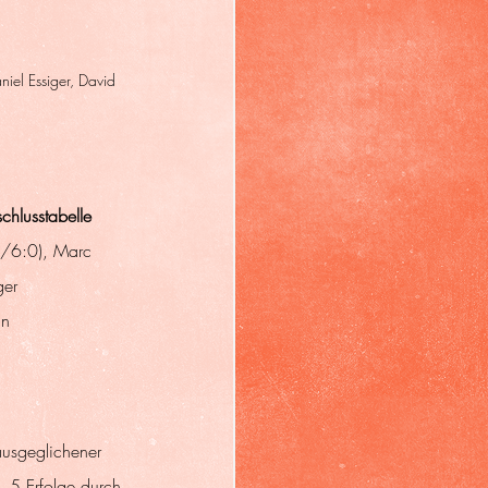
iel Essiger, David 
chlusstabelle 
2/6:0), Marc 
ger 
n 
ausgeglichener 
e. 5 Erfolge durch 