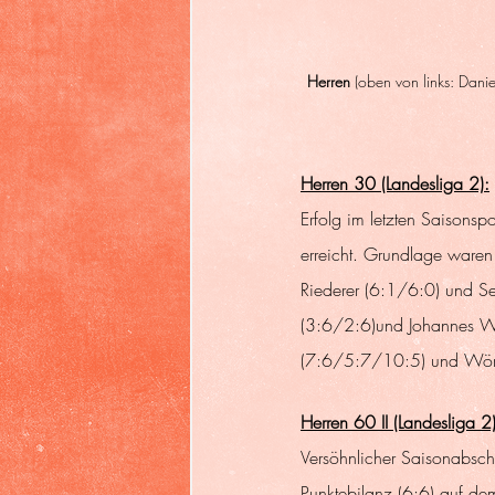
Herren
 (oben von links: Dani
Herren 30 (Landesliga 2):
Erfolg im letzten Saisonsp
erreicht. Grundlage ware
Riederer (6:1/6:0) und Se
(3:6/2:6)und Johannes W
(7:6/5:7/10:5) und Wörl
Herren 60 II (Landesliga 2)
Versöhnlicher Saisonabsch
Punktebilanz (6:6) auf de