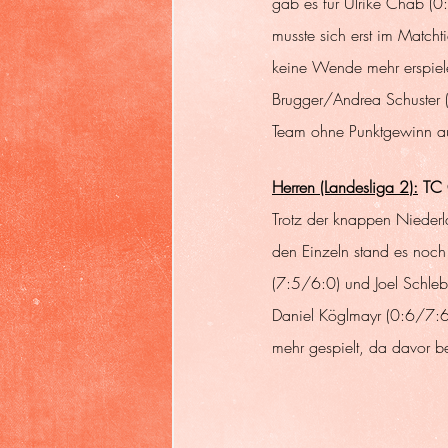
gab es für Ulrike Chab (
musste sich erst im Matc
keine Wende mehr erspiel
Brugger/Andrea Schuster (
Team ohne Punktgewinn au
Herren (Landesliga 2
)
:
 TC
Trotz der knappen Niederla
den Einzeln stand es noc
(7:5/6:0) und Joel Schle
Daniel Köglmayr (0:6/7:6
mehr gespielt, da davor be