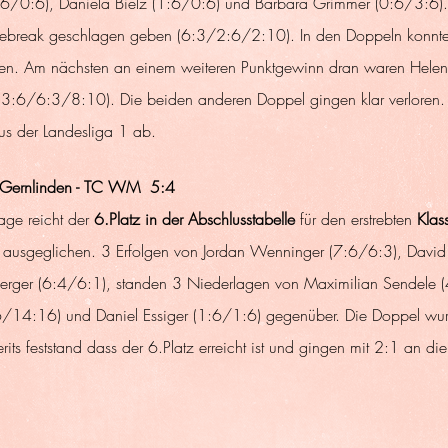
0:6/0:6), Daniela Bielz (1:6/0:6) und Barbara Grimmer (0:6/3:6)
htiebreak geschlagen geben (6:3/2:6/2:10). In den Doppeln konn
en. Am nächsten an einem weiteren Punktgewinn dran waren Helen
3:6/6:3/8:10). Die beiden anderen Doppel gingen klar verloren. S
s der Landesliga 1 ab.
 Gernlinden - TC WM  5:4
ge reicht der 
6.Platz in der Abschlusstabelle
 für den erstrebten 
Klas
h ausgeglichen. 3 Erfolgen von Jordan Wenninger (7:6/6:3), David
berger (6:4/6:1), standen 3 Niederlagen von Maximilian Sendele 
/14:16) und Daniel Essiger (1:6/1:6) gegenüber. Die Doppel wur
rits feststand dass der 6.Platz erreicht ist und gingen mit 2:1 an di