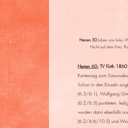
Herren 50
 (oben von links: 
Nicht auf dem Foto: Ro
Herren 60:
 TV Fürth 186
Kantersieg zum Saisonabs
Schon in den Einzeln sorgt
(6:3/6:1), Wolfgang Gimb
(6:2/6:3) punkteten. ledi
wurden dann ebenfalls noc
(6:2/4:6/10:5) und Wois