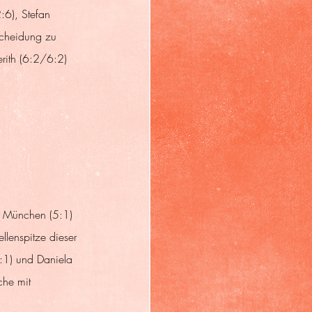
6), Stefan 
cheidung zu 
rith (6:2/6:2) 
V München (5:1) 
llenspitze dieser 
:1) und Daniela 
he mit 