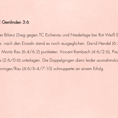
 Gernlinden 3:6
r Bilanz (Sieg gegen TC Eichenau und Niederlage bei Rot Weiß Es
ge. nach den Einzeln stand es noch ausgeglichen. David Hendel (6:
Moritz Rau (6:4/6:2) punkteten. Vincent Rambach (4:6/2:6), Pa
s (2:6/0:6) unterlagen. Die Doppelgingen dann leider ausnahmslos
nninger/Rau (4:6/6:4/7:10) schnupperte an einem Erfolg.