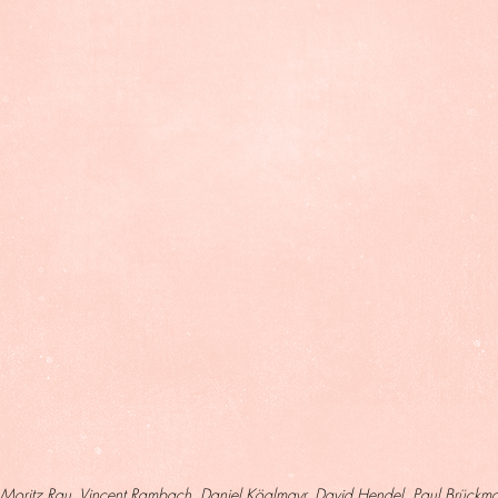
 Moritz Rau, Vincent Rambach, Daniel Köglmayr, David Hendel, Paul Brückma