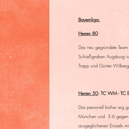
Bayernliga:
Herren 80
Das neu gegründete Team i
Schießgraben Augsburg wu
Trapp und Günter Wilberg
Herren 50
: TC WM - TC E
Das personell bisher arg 
München und  3:6 gegen T
ausgeglichenen Einzeln mi