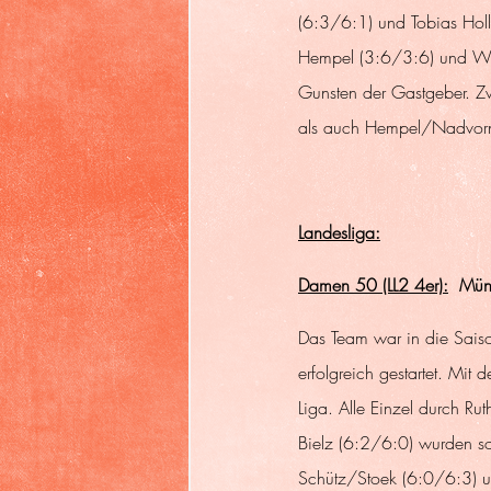
(6:3/6:1) und Tobias Hol
Hempel (3:6/3:6) und Wo
Gunsten der Gastgeber. Zw
als auch Hempel/Nadvorn
Landesliga:
Damen 50 (LL2 4er):
  Mün
Das Team war in die Sais
erfolgreich gestartet. Mit 
Liga. Alle Einzel durch R
Bielz (6:2/6:0) wurden s
Schütz/Stoek (6:0/6:3) 