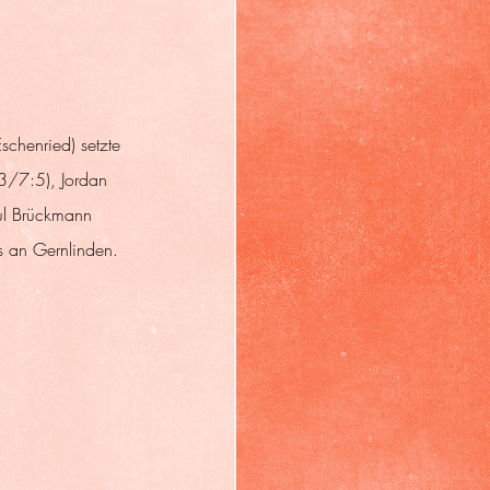
chenried) setzte 
3/7:5), Jordan 
ul Brückmann 
 an Gernlinden. 