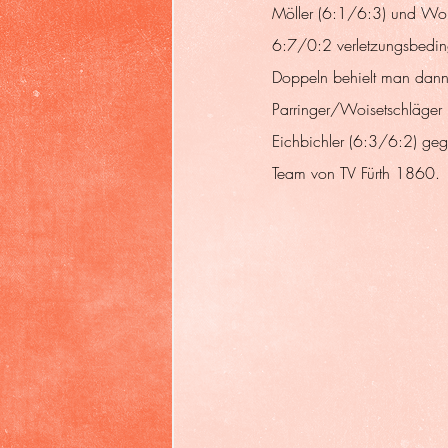
Möller (6:1/6:3) und Wol
6:7/0:2 verletzungsbeding
Doppeln behielt man dann
Parringer/Woisetschläger
Eichbichler (6:3/6:2) g
Team von TV Fürth 1860.