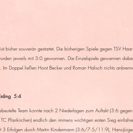
st bisher souverän gestartet. Die bisherigen Spiele gegen TSV Haa
rden jeweils mit 3:0 gewonnen. Die Einzelspiele gewannen dabei
. Im Doppel ließen Horst Becker und Roman Halisch nichts anbrenn
rding  5:4
gebeutelte Team konnte nach 2 Niederlagen zum Auftakt (3:6 gegen 
C Pfarrkirchen) endlich den immens wichtigen ersten Sieg einfahr
t 3 Erfolgen durch Martin Kindermann (3:6/7:5/11:9), Hans-Jürgen