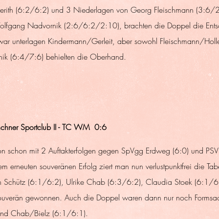
lerith (6:2/6:2) und 3 Niederlagen von Georg Fleischmann (3:6/2:
lfgang Nadvornik (2:6/6:2/2:10), brachten die Doppel die Ents
ar unterlagen Kindermann/Gerleit, aber sowohl Fleischmann/Holle
ik (6:4/7:6) behielten die Oberhand.
chner Sportclub II - TC WM  0:6
on schon mit 2 Auftakterfolgen gegen SpVgg Erdweg (6:0) und PS
dem erneuten souveränen Erfolg ziert man nun verlustpunktfrei die Tabe
uth Schütz (6:1/6:2), Ulrike Chab (6:3/6:2), Claudia Stoek (6:1/6
ouverän gewonnen. Auch die Doppel waren dann nur noch Formsac
und Chab/Bielz (6:1/6:1).