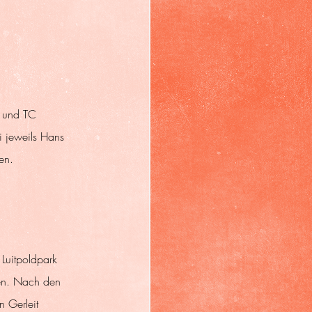
r und TC 
 jeweils Hans 
en.
Luitpoldpark 
en. Nach den 
 Gerleit 