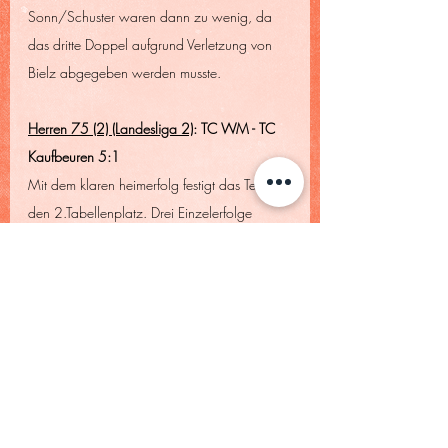
Sonn/Schuster waren dann zu wenig, da 
das dritte Doppel aufgrund Verletzung von 
Bielz abgegeben werden musste.
Herren 75 (2) (Landesliga 2)
: TC WM - TC 
Kaufbeuren 5:1
Mit dem klaren heimerfolg festigt das Team 
den 2.Tabellenplatz. Drei Einzelerfolge 
durch Wolfgang Bappert, Wilfried Dittrich 
und Alfred Brandl, bei Niederlage von 
Günter Haser, sorgten für die 
Vorentscheidung. Beide Doppel mit 
Bappert/Dittrich und Brandl/Haser gingen 
dann ebenfalls klar an das Heimteam.
Herren 50 (2) (Südliga 3)
: TC TP Herrsching 