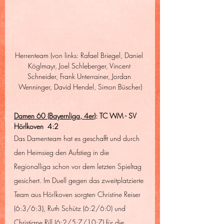
Herrenteam (von links: Rafael Briegel, Daniel 
Köglmayr, Joel Schleberger, Vincent 
Schneider, Frank Unterrainer, Jordan 
Wenninger, David Hendel, Simon Büscher)
Damen 60 (Bayernliga, 4er
): TC WM - SV 
Hörlkoven  4:2
Das Damenteam hat es geschafft und durch 
den Heimsieg den Aufstieg in die 
Regionalliga schon vor dem letzten Spieltag 
gesichert. Im Duell gegen das zweitplatzierte 
Team aus Hörlkoven sorgten Christine Reiser 
(6:3/6:3), Ruth Schütz (6:2/6:0) und 
Christiane Rill (6:2/5:7/10:7) für die 