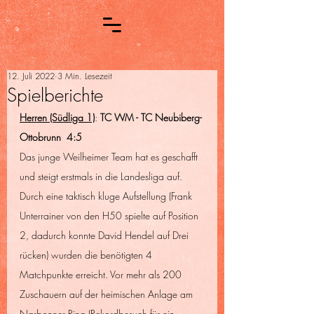
12. Juli 2022
3 Min. Lesezeit
Spielberichte
Herren (Südliga 1)
: 
TC WM - TC Neubiberg-
Ottobrunn
4:5
Das junge Weilheimer Team hat es geschafft 
und steigt erstmals in die Landesliga auf. 
Durch eine taktisch kluge Aufstellung (Frank 
Unterrainer von den H50 spielte auf Position 
2, dadurch konnte David Hendel auf Drei 
rücken) wurden die benötigten 4 
Matchpunkte erreicht. Vor mehr als 200 
Zuschauern auf der heimischen Anlage am 
Narbonner Ring (Rekordbesuch für ein 