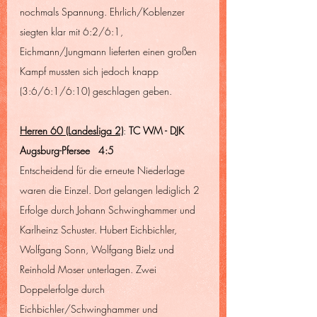
nochmals Spannung. Ehrlich/Koblenzer 
siegten klar mit 6:2/6:1, 
Eichmann/Jungmann lieferten einen großen 
Kampf mussten sich jedoch knapp 
(3:6/6:1/6:10) geschlagen geben.
Herren 60 (Landesliga 2)
: 
TC WM - DJK 
Augsburg-Pfersee   4:5
Entscheidend für die erneute Niederlage 
waren die Einzel. Dort gelangen lediglich 2 
Erfolge durch Johann Schwinghammer und 
Karlheinz Schuster. Hubert Eichbichler, 
Wolfgang Sonn, Wolfgang Bielz und 
Reinhold Moser unterlagen. Zwei 
Doppelerfolge durch 
Eichbichler/Schwinghammer und 