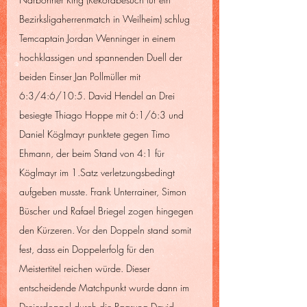
Bezirksligaherrenmatch in Weilheim) schlug 
Temcaptain Jordan Wenninger in einem 
hochklassigen und spannenden Duell der 
beiden Einser Jan Pollmüller mit 
6:3/4:6/10:5. David Hendel an Drei 
besiegte Thiago Hoppe mit 6:1/6:3 und 
Daniel Köglmayr punktete gegen Timo 
Ehmann, der beim Stand von 4:1 für 
Köglmayr im 1.Satz verletzungsbedingt 
aufgeben musste. Frank Unterrainer, Simon 
Büscher und Rafael Briegel zogen hingegen 
den Kürzeren. Vor den Doppeln stand somit 
fest, dass ein Doppelerfolg für den 
Meistertitel reichen würde. Dieser 
entscheidende Matchpunkt wurde dann im 
Dreierdoppel durch die Paarung David 