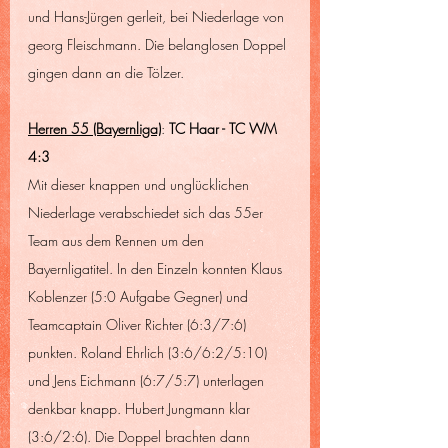
und Hans-Jürgen gerleit, bei Niederlage von 
georg Fleischmann. Die belanglosen Doppel 
gingen dann an die Tölzer.
Herren 55 (Bayernliga)
: 
TC Haar - TC WM  
4:3
Mit dieser knappen und unglücklichen 
Niederlage verabschiedet sich das 55er 
Team aus dem Rennen um den 
Bayernligatitel. In den Einzeln konnten Klaus 
Koblenzer (5:0 Aufgabe Gegner) und 
Teamcaptain Oliver Richter (6:3/7:6) 
punkten. Roland Ehrlich (3:6/6:2/5:10) 
und Jens Eichmann (6:7/5:7) unterlagen 
denkbar knapp. Hubert Jungmann klar 
(3:6/2:6). Die Doppel brachten dann 