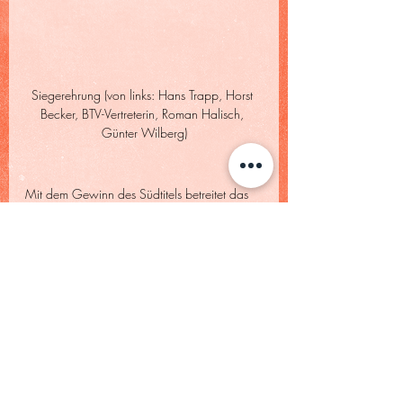
Siegerehrung (von links: Hans Trapp, Horst 
Becker, BTV-Vertreterin, Roman Halisch, 
Günter Wilberg)
Mit dem Gewinn des Südtitels betreitet das 
Team Anfang September auf heimischer 
Anlage das Endturnier um den deutschen 
Meistertitel gegen die anderen 
Regionalligameister.
Der TC Weilheim gratuliert herzlich zu dieser 
tollen Leistung!