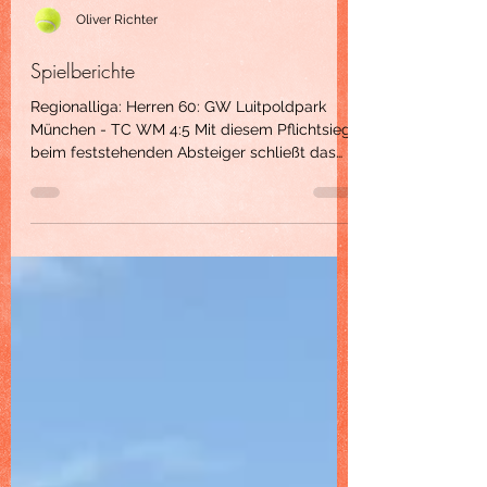
Oliver Richter
Spielberichte
Regionalliga: Herren 60: GW Luitpoldpark
München - TC WM 4:5 Mit diesem Pflichtsieg
beim feststehenden Absteiger schließt das
Team um Captain Frank Möller als Zweiter in
der Abschlusstabelle der Regionalliga ab.
Schon nach den Einzeln war das Spiel
entschieden. Die unmotivierten Gastgeber
gaben dabei in 4 von 6 Einzeln auf. Die Siege
für Weilheim erzielten dabei Günther
Woisetschläger, Hubert Freudenstein,
Thomas Karl, Frank Möller und Wolfgang
Gimbel. Hubert Eichbichler unt