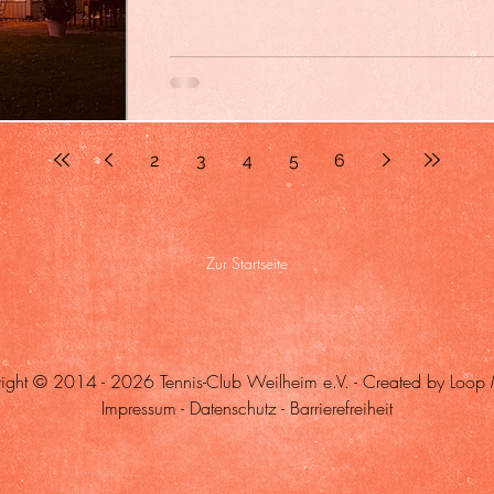
Platz für Neues zu schaffen. Der Vorst
engagierten Mitgliedern ein Kompetenz
gebildet, um die Gaststätte künftig in Ei
vergangenen Jahren hat unser Verein i
leider nicht immer die Stabilität erlebt, 
lebendige Miteinander , das
2
3
4
5
6
Zur Startseite
ight © 2014 - 2026 Tennis-Club Weilheim e.V. -
Created by Loop
Impressum
-
Datenschutz
-
Barrierefreiheit