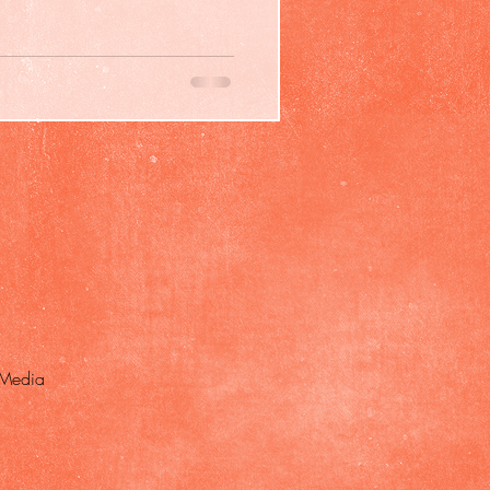
and hat gemeinsam mit
team aus rund 10 Personen
genregie zu führen. In den
m gastronomischen Bereich
die wir uns alle wünschen. Das
 Media