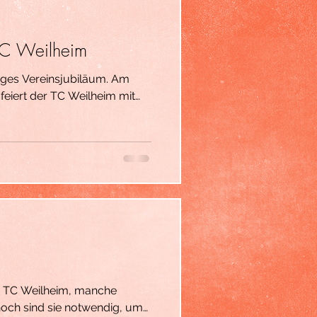
TC Weilheim
ges Vereinsjubiläum. Am
feiert der TC Weilheim mit
ist ein vielfältiges
lisch...lasst Euch
Euch den Termin frei. Weitere
liver Richter TCWM
es TC Weilheim, manche
och sind sie notwendig, um