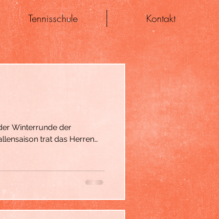
Tennisschule
Kontakt
 der Winterrunde der
allensaison trat das Herren
chung von Spielern aus den
 II an. Zum Start der
n klares Ziel definiert. Nach
ken Mannschaften aus
n sich dann aber auf dem