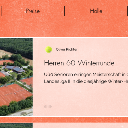
Preise
Halle
Oliver Richter
Herren 60 Winterrunde
Ü60 Senioren erringen Meisterschaft in
Landesliga II In die diesjährige Winter-H
60-Team des TC Weilheim mit einer Mis
Teams H60 I und H60 II in der Landesliga
Winterrunde im letzten Herbst, waren kei
überraschenden Siegen gegen die star
Mosach als auch SVN München fand ma
zweiten Platz der Tabelle wieder. Diese