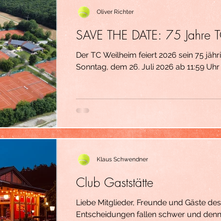
Oliver Richter
SAVE THE DATE: 75 Jahre 
Der TC Weilheim feiert 2026 sein 75 jähri
Sonntag, dem 26. Juli 2026 ab 11:59 Uhr 
seinen Mitgliedern das Jubiläum. Geplant 
Programm (sportlich, kulinarisch, musika
überraschen) mit open end. Bitte haltet 
Informationen erfolgen noch zeitnah. O
Pressereferent
Klaus Schwendner
Club Gaststätte
Liebe Mitglieder, Freunde und Gäste d
Entscheidungen fallen schwer und denn