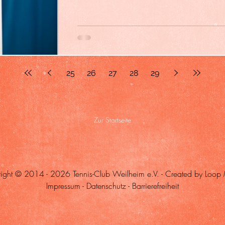
25
26
27
28
29
Zur Startseite
ight © 2014 - 2026 Tennis-Club Weilheim e.V. -
Created by Loop
Impressum
-
Datenschutz
-
Barrierefreiheit